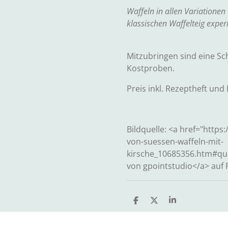
Waffeln in allen Variationen
klassischen Waffelteig expe
Mitzubringen sind eine Sc
Kostproben.
Preis inkl. Rezeptheft und
Bildquelle: <a href="http
von-suessen-waffeln-mit-
kirsche_10685356.htm#qu
von gpointstudio</a> auf 
T
T
T
e
e
e
i
i
i
l
l
l