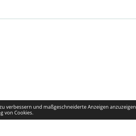
mein:
 zu verbessern und maßgeschneiderte Anzeigen anzuzeigen.
g von Cookies.
ssum
ärung
sten
oden