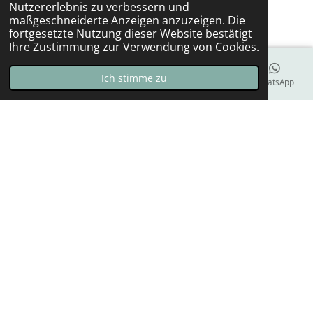
Nutzererlebnis zu verbessern und
o
g
maßgeschneiderte Anzeigen anzuzeigen. Die
o
r
fortgesetzte Nutzung dieser Website bestätigt
k
a
Ihre Zustimmung zur Verwendung von Cookies.
m
Ich stimme zu
E-Mail
Telefon
Karte
Facebook
WhatsApp
Allgemein:
Impressum
Datenschutzerklärung
Versandkosten
Zahlungsmethoden
Lieferzeit
Gewährleistung
Widerrufsformular
Widerrufsbelehrung
Cookies
Kontakt
© 2021 - 2026 Löffelpower