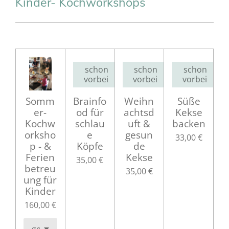
Kinder- Kochworkshops
schon
schon
schon
vorbei
vorbei
vorbei
Somm
Brainfo
Weihn
Süße
er-
od für
achtsd
Kekse
Kochw
schlau
uft &
backen
orksho
e
gesun
33,00 €
p - &
Köpfe
de
Ferien
Kekse
35,00 €
betreu
35,00 €
ung für
Kinder
160,00 €