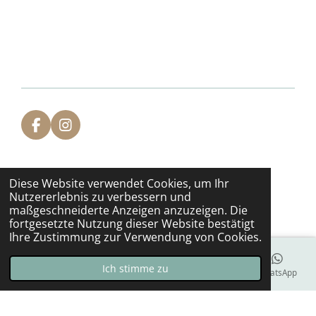
F
I
a
n
c
s
e
t
Diese Website verwendet Cookies, um Ihr
b
a
Nutzererlebnis zu verbessern und
o
g
maßgeschneiderte Anzeigen anzuzeigen. Die
o
r
fortgesetzte Nutzung dieser Website bestätigt
k
a
Ihre Zustimmung zur Verwendung von Cookies.
m
Ich stimme zu
E-Mail
Telefon
Karte
Facebook
WhatsApp
Allgemein:
Impressum