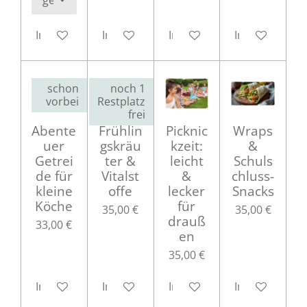
In den Warenkorb
In den Warenkorb
In den Warenkorb
In den Waren
schon
noch 1
vorbei
Restplatz
frei
Abente
Frühlin
Picknic
Wraps
uer
gskräu
kzeit:
&
Getrei
ter &
leicht
Schuls
de für
Vitalst
&
chluss-
kleine
offe
lecker
Snacks
Köche
für
35,00 €
35,00 €
drauß
33,00 €
en
35,00 €
In den Warenkorb
In den Warenkorb
In den Warenkorb
In den Waren