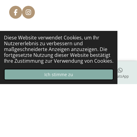
F
I
a
n
c
s
e
t
Diese Website verwendet Cookies, um Ihr
b
a
Nutzererlebnis zu verbessern und
o
g
maßgeschneiderte Anzeigen anzuzeigen. Die
o
r
fortgesetzte Nutzung dieser Website bestätigt
k
a
Ihre Zustimmung zur Verwendung von Cookies.
m
Ich stimme zu
E-Mail
Telefon
Karte
Facebook
WhatsApp
Allgemein:
Impressum
Datenschutzerklärung
Versandkosten
Zahlungsmethoden
Lieferzeit
Gewährleistung
Widerrufsformular
Widerrufsbelehrung