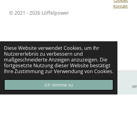
Cookies
Kontakt
© 2021 - 2026 Löffelpower
Diese Website verwendet Cookies, um Ihr
Nutzererlebnis zu verbessern und
maßgeschneiderte Anzeigen anzuzeigen. Die
fortgesetzte Nutzung dieser Website bestätigt
Ihre Zustimmung zur Verwendung von Cookies.
Ich stimme zu
E-Mail
Telefon
Karte
Facebook
Wh