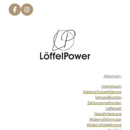
F
I
a
n
c
s
e
t
b
a
o
g
o
r
k
a
m
Allgemein:
Impressum
Datenschutzerklärung
Versandkosten
Zahlungsmethoden
Lieferzeit
Gewährleistung
Widerrufsformular
Widerrufsbelehrung