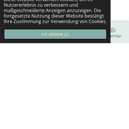
Nutzererlebnis zu verbessern und
o
g
maßgeschneiderte Anzeigen anzuzeigen. Die
o
r
fortgesetzte Nutzung dieser Website bestätigt
k
a
Ihre Zustimmung zur Verwendung von Cookies.
m
Ich stimme zu
E-Mail
Telefon
Karte
Facebook
WhatsApp
Allgemein:
Impressum
Datenschutzerklärung
Versandkosten
Zahlungsmethoden
Lieferzeit
Gewährleistung
Widerrufsformular
Widerrufsbelehrung
Cookies
Kontakt
© 2021 - 2026 Löffelpower